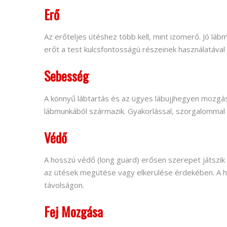
Erő
Az erőteljes ütéshez több kell, mint izomerő. Jó lá
erőt a test kulcsfontosságú részeinek használatával
Sebesség
A könnyű lábtartás és az ügyes lábujjhegyen mozgás 
lábmunkából származik. Gyakorlással, szorgalommal
Védő
A hosszú védő (long guard) erősen szerepet játszik a
az ütések megütése vagy elkerülése érdekében. A ho
távolságon.
Fej Mozgása