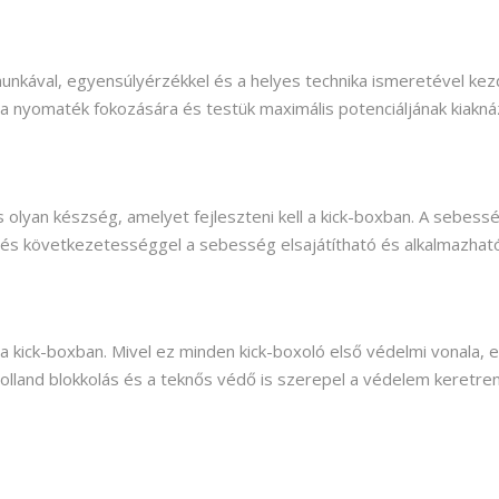
bmunkával, egyensúlyérzékkel és a helyes technika ismeretével ke
 a nyomaték fokozására és testük maximális potenciáljának kiakná
olyan készség, amelyet fejleszteni kell a kick-boxban. A sebessé
 és következetességgel a sebesség elsajátítható és alkalmazható
 kick-boxban. Mivel ez minden kick-boxoló első védelmi vonala, el
lland blokkolás és a teknős védő is szerepel a védelem keretre