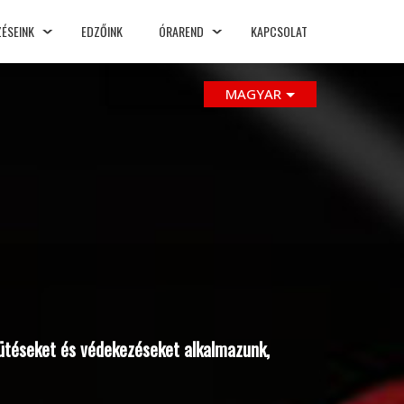
ÉSEINK
EDZŐINK
ÓRAREND
KAPCSOLAT
MAGYAR
 ütéseket és védekezéseket alkalmazunk,