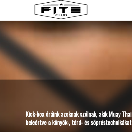
Kick-box óráink azoknak szólnak, akik Muay Tha
beleértve a könyök-, térd- és söpréstechnikákat