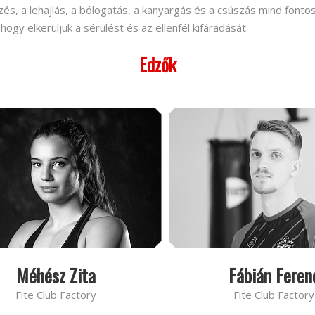
, a lehajlás, a bólogatás, a kanyargás és a csúszás mind fontos
hogy elkerüljük a sérülést és az ellenfél kifáradását.
Edzők
Méhész Zita
Fábián Feren
Fite Club Factory
Fite Club Factory