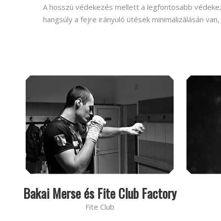
A hosszú védekezés mellett a legfontosabb védekezés
hangsúly a fejre irányuló ütések minimalizálásán van, 
Bakai Merse és Fite Club Factory
Fite Club