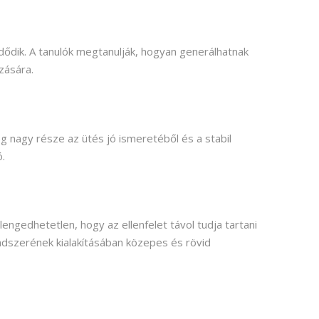
zdődik. A tanulók megtanulják, hogyan generálhatnak
zására.
g nagy része az ütés jó ismeretéből és a stabil
.
engedhetetlen, hogy az ellenfelet távol tudja tartani
ndszerének kialakításában közepes és rövid