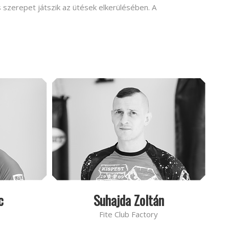
 szerepet játszik az ütések elkerülésében. A
c
Suhajda Zoltán
Fite Club Factory