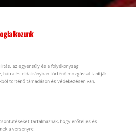
foglalkozunk
ilitás, az egyensúly és a folyékonyság
 hátra és oldalirányban történő mozgással tanítják.
okból történő támadáson és védekezésen van.
pcsontütéseket tartalmaznak, hogy erőteljes és
enek a versenyre.