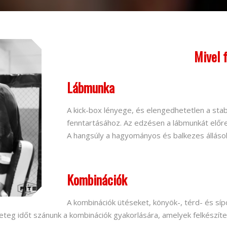
Mivel 
Lábmunka
A kick-box lényege, és elengedhetetlen a stab
fenntartásához. Az edzésen a lábmunkát előre,
A hangsúly a hagyományos és balkezes állás
Kombinációk
A kombinációk ütéseket, könyök-, térd- és sí
eteg időt szánunk a kombinációk gyakorlására, amelyek felkészít