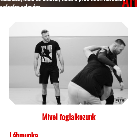
Ar
számára releváns.
Mivel foglalkozunk
Lábmunka