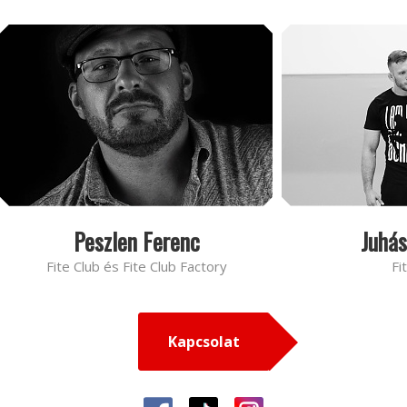
Peszlen Ferenc
Juhás
Fite Club és Fite Club Factory
Fi
Kapcsolat