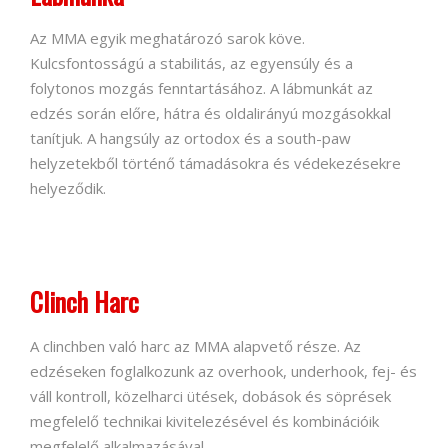
Az MMA egyik meghatározó sarok köve.
Kulcsfontosságú a stabilitás, az egyensúly és a
folytonos mozgás fenntartásához. A lábmunkát az
edzés során előre, hátra és oldalirányú mozgásokkal
tanítjuk. A hangsúly az ortodox és a south-paw
helyzetekből történő támadásokra és védekezésekre
helyeződik.
Clinch Harc
A clinchben való harc az MMA alapvető része. Az
edzéseken foglalkozunk az overhook, underhook, fej- és
váll kontroll, közelharci ütések, dobások és söprések
megfelelő technikai kivitelezésével és kombinációik
megfelelő alkalmazásával.