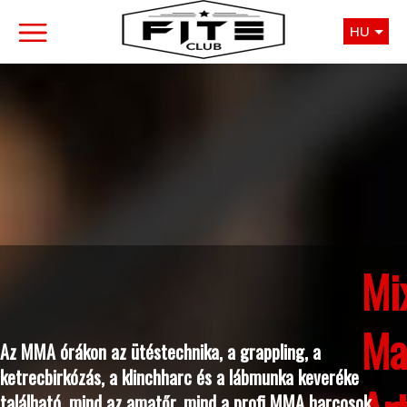
HU
Mi
Ma
Az MMA órákon az ütéstechnika, a grappling, a
ketrecbirkózás, a klinchharc és a lábmunka keveréke
található, mind az amatőr, mind a profi MMA harcosok