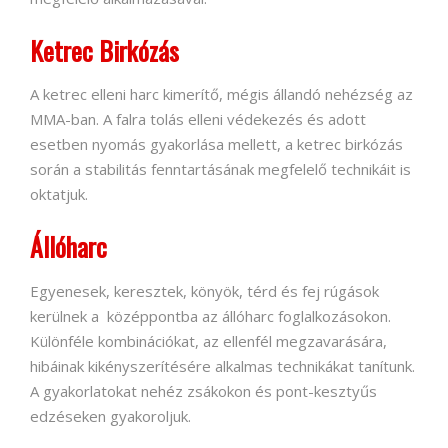
Ketrec Birkózás
A ketrec elleni harc kimerítő, mégis állandó nehézség az
MMA-ban. A falra tolás elleni védekezés és adott
esetben nyomás gyakorlása mellett, a ketrec birkózás
során a stabilitás fenntartásának megfelelő technikáit is
oktatjuk.
Állóharc
Egyenesek, keresztek, könyök, térd és fej rúgások
kerülnek a középpontba az állóharc foglalkozásokon.
Különféle kombinációkat, az ellenfél megzavarására,
hibáinak kikényszerítésére alkalmas technikákat tanítunk.
A gyakorlatokat nehéz zsákokon és pont-kesztyűs
edzéseken gyakoroljuk.