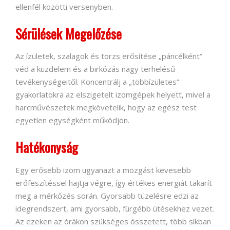
ellenfél közötti versenyben.
Sérülések Megelőzése
Az ízületek, szalagok és törzs erősítése „páncélként”
véd a küzdelem és a birkózás nagy terhelésű
tevékenységeitől. Koncentrálj a „többízületes”
gyakorlatokra az elszigetelt izomgépek helyett, mivel a
harcművészetek megkövetelik, hogy az egész test
egyetlen egységként működjön.
Hatékonyság
Egy erősebb izom ugyanazt a mozgást kevesebb
erőfeszítéssel hajtja végre, így értékes energiát takarít
meg a mérkőzés során. Gyorsabb tüzelésre edzi az
idegrendszert, ami gyorsabb, fürgébb ütésekhez vezet.
Az ezeken az órákon szükséges összetett, több síkban