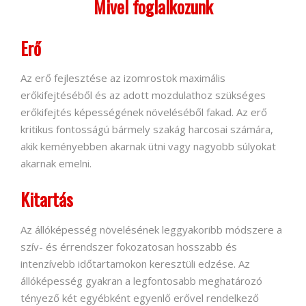
Mivel foglalkozunk
Erő
Az erő fejlesztése az izomrostok maximális
erőkifejtéséből és az adott mozdulathoz szükséges
erőkifejtés képességének növeléséből fakad. Az erő
kritikus fontosságú bármely szakág harcosai számára,
akik keményebben akarnak ütni vagy nagyobb súlyokat
akarnak emelni.
Kitartás
Az állóképesség növelésének leggyakoribb módszere a
szív- és érrendszer fokozatosan hosszabb és
intenzívebb időtartamokon keresztüli edzése. Az
állóképesség gyakran a legfontosabb meghatározó
tényező két egyébként egyenlő erővel rendelkező