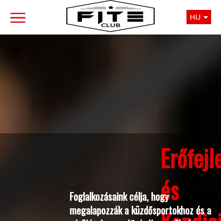
HU
Erőfejl
és
Foglalkozásaink célja, hogy
megalapozzák a küzdősportokhoz és a